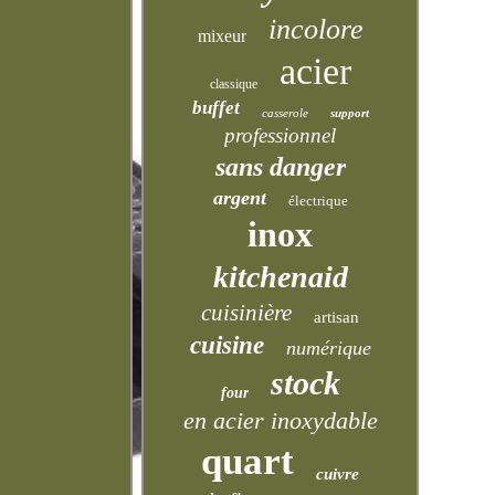
incolore
mixeur
acier
classique
buffet
casserole
support
professionnel
sans danger
argent
électrique
inox
kitchenaid
cuisinière
artisan
cuisine
numérique
stock
four
en acier inoxydable
quart
cuivre