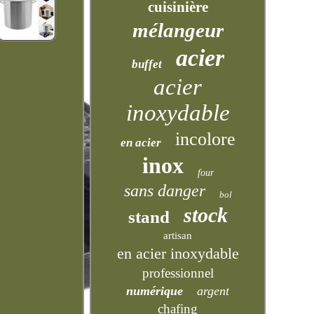
cuisinière
mélangeur
acier
buffet
acier
inoxydable
incolore
en acier
inox
four
sans danger
bol
stock
stand
artisan
en acier inoxydable
professionnel
numérique
argent
chafing