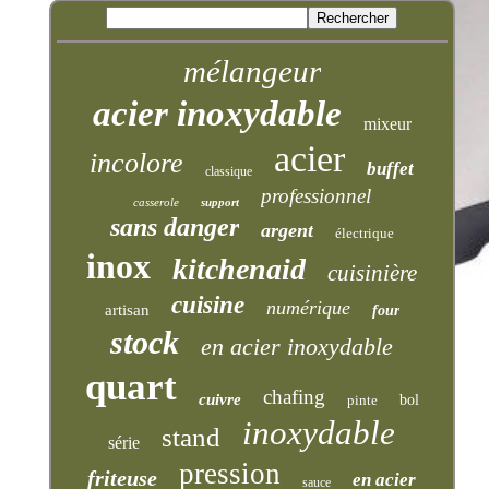
mélangeur
acier inoxydable
mixeur
acier
incolore
buffet
classique
professionnel
casserole
support
sans danger
argent
électrique
inox
kitchenaid
cuisinière
cuisine
numérique
artisan
four
stock
en acier inoxydable
quart
chafing
cuivre
pinte
bol
inoxydable
stand
série
pression
friteuse
en acier
sauce