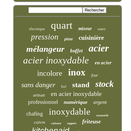
quart
mixeur
électrique
sauce
pression
cuisinière
pinte
acier
mélangeur
buffet
acier inoxydable
en acier
inox
incolore
four
stock
stand
sans danger
bol
en acier inoxydable
artisan
professionnel
numérique
argent
inoxydable
chafing
casserole
friteuse
cuivre
cuisson
support
kitchenaid