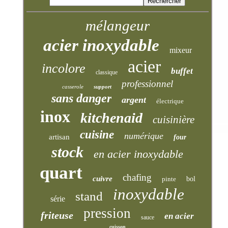
mélangeur
acier inoxydable
mixeur
acier
incolore
buffet
classique
professionnel
casserole
support
sans danger
argent
électrique
inox
kitchenaid
cuisinière
cuisine
numérique
artisan
four
stock
en acier inoxydable
quart
chafing
cuivre
pinte
bol
inoxydable
stand
série
pression
friteuse
en acier
sauce
cuisson