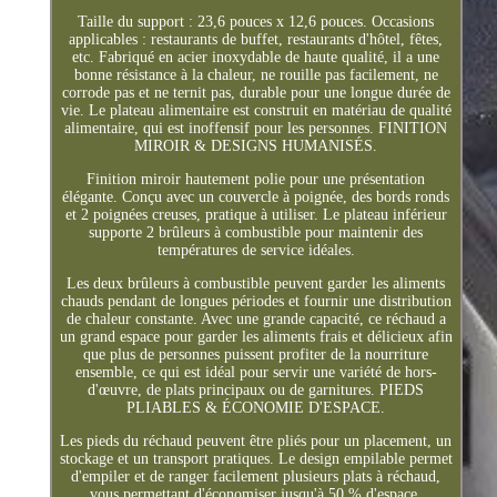
Taille du support : 23,6 pouces x 12,6 pouces. Occasions
applicables : restaurants de buffet, restaurants d'hôtel, fêtes,
etc. Fabriqué en acier inoxydable de haute qualité, il a une
bonne résistance à la chaleur, ne rouille pas facilement, ne
corrode pas et ne ternit pas, durable pour une longue durée de
vie. Le plateau alimentaire est construit en matériau de qualité
alimentaire, qui est inoffensif pour les personnes. FINITION
MIROIR & DESIGNS HUMANISÉS.
Finition miroir hautement polie pour une présentation
élégante. Conçu avec un couvercle à poignée, des bords ronds
et 2 poignées creuses, pratique à utiliser. Le plateau inférieur
supporte 2 brûleurs à combustible pour maintenir des
températures de service idéales.
Les deux brûleurs à combustible peuvent garder les aliments
chauds pendant de longues périodes et fournir une distribution
de chaleur constante. Avec une grande capacité, ce réchaud a
un grand espace pour garder les aliments frais et délicieux afin
que plus de personnes puissent profiter de la nourriture
ensemble, ce qui est idéal pour servir une variété de hors-
d'œuvre, de plats principaux ou de garnitures. PIEDS
PLIABLES & ÉCONOMIE D'ESPACE.
Les pieds du réchaud peuvent être pliés pour un placement, un
stockage et un transport pratiques. Le design empilable permet
d'empiler et de ranger facilement plusieurs plats à réchaud,
vous permettant d'économiser jusqu'à 50 % d'espace.