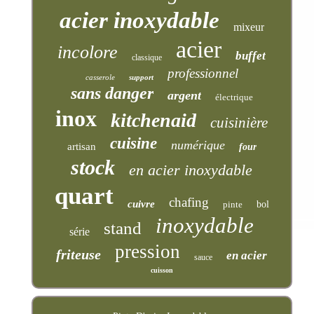
acier inoxydable
mixeur
acier
incolore
buffet
classique
professionnel
casserole
support
sans danger
argent
électrique
inox
kitchenaid
cuisinière
cuisine
numérique
artisan
four
stock
en acier inoxydable
quart
chafing
cuivre
pinte
bol
inoxydable
stand
série
pression
friteuse
en acier
sauce
cuisson