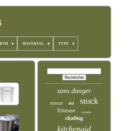
IDTH
MATERIAL
TYPE
sans danger
stock
mixeur
bol
friteuse
cuisson
chafing
kitchenaid