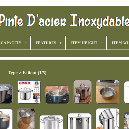
CAPACITY
FEATURES
ITEM HEIGHT
ITEM W
Type > Faitout (1/5)