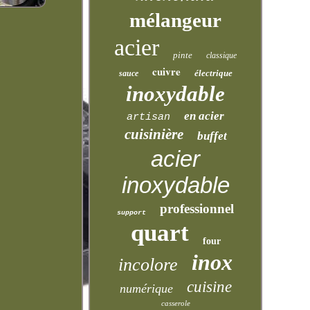
mélangeur
acier
pinte
classique
cuivre
électrique
sauce
inoxydable
en acier
artisan
cuisinière
buffet
acier
inoxydable
professionnel
support
quart
four
inox
incolore
cuisine
numérique
casserole