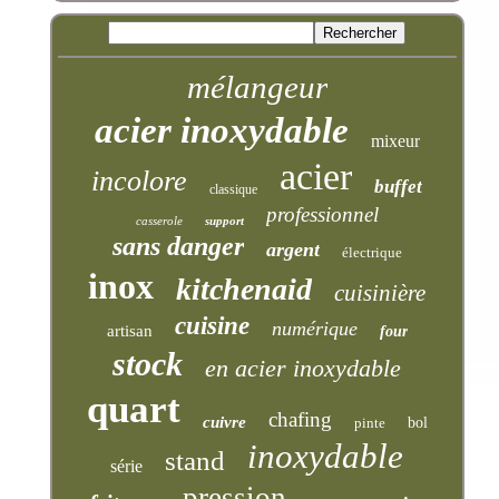
mélangeur
acier inoxydable
mixeur
acier
incolore
buffet
classique
professionnel
casserole
support
sans danger
argent
électrique
inox
kitchenaid
cuisinière
cuisine
numérique
artisan
four
stock
en acier inoxydable
quart
chafing
cuivre
pinte
bol
inoxydable
stand
série
pression