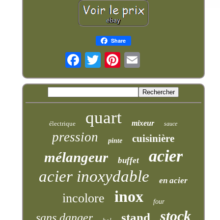
Share
quart
mixeur
électrique
sauce
pression
cuisinière
pinte
acier
mélangeur
buffet
acier inoxydable
en acier
inox
incolore
four
stock
stand
sans danger