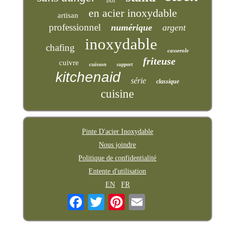
bol
en acier inoxydable
artisan
professionnel
numérique
argent
inoxydable
chafing
casserole
friteuse
cuivre
cuisson
support
kitchenaid
série
classique
cuisine
Pinte D'acier Inoxydable
Nous joindre
Politique de confidentialité
Entente d'utilisation
EN
FR