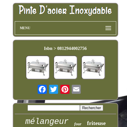
MENU
Isbn > 0812944002756
mélangeur
friteuse
four