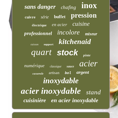
inox
sans danger
chafing
pression
buffet
série
cuivre
cuisine
en acier
électrique
incolore
professionnel
mixeur
kitchenaid
support
cuisson
quart
stock
pinte
acier
numérique
classique
sauce
argent
artisan
bol
casserole
inoxydable
acier inoxydable
stand
en acier inoxydable
cuisinière