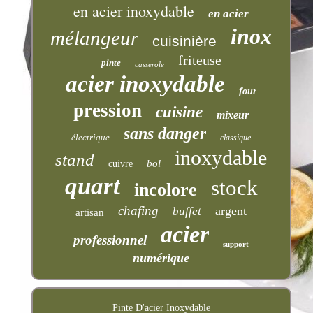
en acier inoxydable
en acier
inox
mélangeur
cuisinière
friteuse
pinte
casserole
acier inoxydable
four
pression
cuisine
mixeur
sans danger
électrique
classique
inoxydable
stand
bol
cuivre
quart
stock
incolore
chafing
argent
buffet
artisan
acier
professionnel
support
numérique
Pinte D'acier Inoxydable