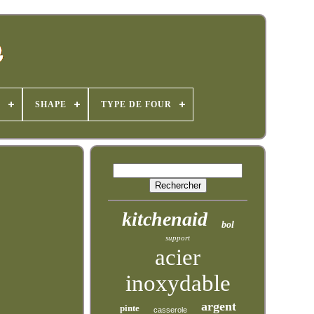
E
SHAPE
TYPE DE FOUR
kitchenaid
bol
support
acier
inoxydable
argent
pinte
casserole