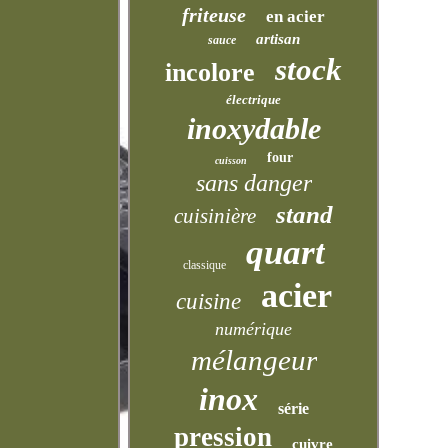
friteuse
en acier
artisan
sauce
stock
incolore
électrique
inoxydable
four
cuisson
sans danger
stand
cuisinière
quart
classique
acier
cuisine
numérique
mélangeur
inox
série
pression
cuivre