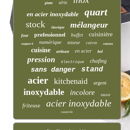
série
pinte
quart
en acier inoxydable
stock
mélangeur
classique
cuisinière
professionnel
buffet
four
numérique
mixeur
cuivre
cuisson
support
cuisine
en acier
artisan
bol
pression
chafing
électrique
stand
sans danger
acier
kitchenaid
argent
inoxydable
incolore
sauce
acier inoxydable
friteuse
casserole