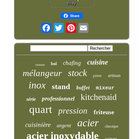
Share
cuisine
chafing
bol
cuisson
stock
mélangeur
artisan
pinte
inox
stand
buffet
mixeur
kitchenaid
professionnel
série
quart
pression
friteuse
acier
cuisinière
argent
classique
acier inoxydable
cuivre