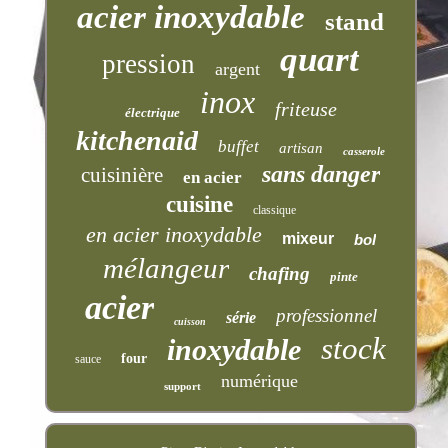
acier inoxydable
stand
quart
pression
argent
inox
friteuse
électrique
kitchenaid
buffet
artisan
casserole
sans danger
cuisinière
en acier
cuisine
classique
en acier inoxydable
mixeur
bol
mélangeur
chafing
pinte
acier
professionnel
série
cuisson
stock
inoxydable
four
sauce
numérique
support