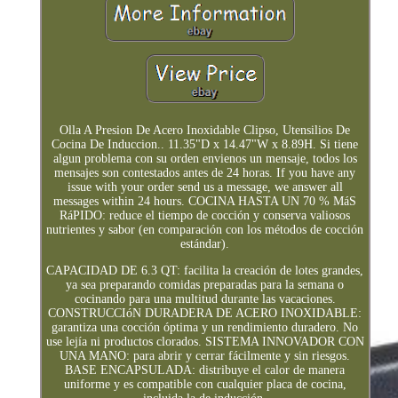
Olla A Presion De Acero Inoxidable Clipso, Utensilios De
Cocina De Induccion.. 11.35"D x 14.47"W x 8.89H. Si tiene
algun problema con su orden envienos un mensaje, todos los
mensajes son contestados antes de 24 horas. If you have any
issue with your order send us a message, we answer all
messages within 24 hours. COCINA HASTA UN 70 % MáS
RáPIDO: reduce el tiempo de cocción y conserva valiosos
nutrientes y sabor (en comparación con los métodos de cocción
estándar).
CAPACIDAD DE 6.3 QT: facilita la creación de lotes grandes,
ya sea preparando comidas preparadas para la semana o
cocinando para una multitud durante las vacaciones.
CONSTRUCCIóN DURADERA DE ACERO INOXIDABLE:
garantiza una cocción óptima y un rendimiento duradero. No
use lejía ni productos clorados. SISTEMA INNOVADOR CON
UNA MANO: para abrir y cerrar fácilmente y sin riesgos.
BASE ENCAPSULADA: distribuye el calor de manera
uniforme y es compatible con cualquier placa de cocina,