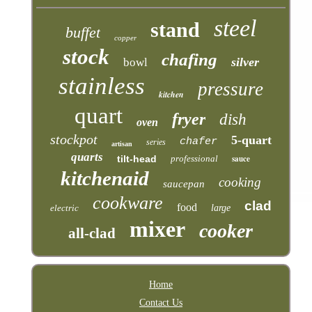
steel
stand
buffet
copper
stock
chafing
silver
bowl
stainless
pressure
kitchen
quart
fryer
dish
oven
stockpot
5-quart
chafer
series
artisan
quarts
tilt-head
professional
sauce
kitchenaid
cooking
saucepan
cookware
clad
food
electric
large
mixer
cooker
all-clad
Home
Contact Us