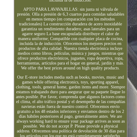
incluida la de inducción.
APTO PARA LAVAVAJILLAS: sin junta ni válvula de
presión. Olla a presión de 6,3 cuartos para comidas saludables
en menos tiempo (en comparación con los métodos
tradicionales) La construcción duradera de acero inoxidable
garantiza un rendimiento duradero; asas laterales para un
agarre seguro La base encapsulada distribuye el calor de
manera uniforme; Compatible con cualquier placa de cocina,
incluida la de inducción. Ofrecemos los mejores precios en
productos de alta calidad. Nuestra tienda electrónica incluye
medios como libros, películas, música y juegos, mientras que
ofrece productos electrónicos, juguetes, ropa deportiva, ropa,
herramientas, artículos para el hogar en general, jardín y más.
We offer the best prices around on high quality products.
Our E-store includes media such as books, movies, music and
games while offering electronics, toys, sporting apparel,
clothing, tools, general home, garden items and more. Siempre
estamos trabajando duro para asegurar que su paquete llegue lo
antes posible. Por favor, comprenda que algunos factores como
el clima, el alto tráfico postal y el desempeño de las compañías
navieras están fuera de nuestro control. Ofrecemos envío
gratuito a los 48 estados inferiores y enviamos dentro de los 2
días hábiles posteriores al pago, generalmente antes. We are
always working hard to ensure your package arrives as soon as
possible. We do not accept P. Please provide a physical
address. Ofrecemos una política de devolución de 30 días para
los artículos con los que no está completamente satisfecho.